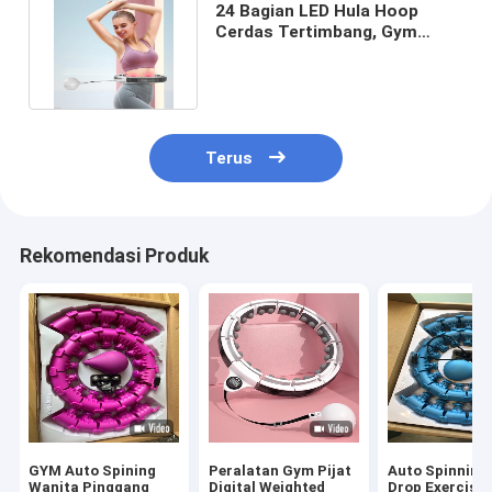
24 Bagian LED Hula Hoop
Cerdas Tertimbang, Gym
Tertimbang Hula Hoop Digital
Terus
Rekomendasi Produk
GYM Auto Spining
Peralatan Gym Pijat
Auto Spinning
Wanita Pinggang
Digital Weighted
Drop Exercise 