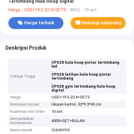
Tertimbang Hula Hoop Digital
Harga：USD+19.5-22.4+SETS
MOQ：10 set
Harga terbaik
Hubungi sekarang
Deskripsi Produk
CP028 hula hoop pintar tertimbang
led
,
CP028 latihan hula hoop pintar
Cahaya Tinggi
tertimbang
,
CP028 gym tertimbang hula hoop
digital
Harga
USD+19.5-22.4+SETS
Kemasan rincian
Ukuran karton: 32*9.3*45 cm
Kuantitas min Order
10 set
Menyediakan
4000+SET+BULAN
kemampuan
Nama merek
CHUNYOO