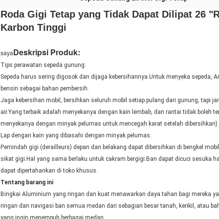
Roda Gigi Tetap yang Tidak Dapat Dilipat 26
Karbon Tinggi
Deskripsi Produk:
saya
Tips perawatan sepeda gunung:
Sepeda harus sering digosok dan dijaga kebersihannya.Untuk menyeka sepeda
bensin sebagai bahan pembersih.
Jaga kebersihan mobil, bersihkan seluruh mobil setiap pulang dari gunung, tapi 
air.Yang terbaik adalah menyekanya dengan kain lembab, dan rantai tidak boleh ter
menyekanya dengan minyak pelumas untuk mencegah karat setelah dibersihkan) j
Lap dengan kain yang dibasahi dengan minyak pelumas.
Pemindah gigi (derailleurs) depan dan belakang dapat dibersihkan di bengkel mob
sikat gigi.Hal yang sama berlaku untuk cakram bergigi.Ban dapat dicuci sesuka ha
dapat dipertahankan di toko khusus.
Tentang barang ini
Bingkai Aluminium yang ringan dan kuat menawarkan daya tahan bagi mereka yang 
ringan dan navigasi ban semua medan dari sebagian besar tanah, kerikil, atau b
yang ingin menempuh berbagai medan.