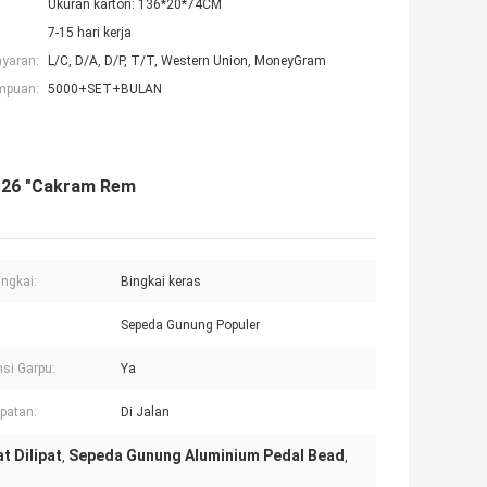
Ukuran karton: 136*20*74CM
7-15 hari kerja
ayaran:
L/C, D/A, D/P, T/T, Western Union, MoneyGram
mpuan:
5000+SET+BULAN
r 26 "Cakram Rem
ingkai:
Bingkai keras
Sepeda Gunung Populer
si Garpu:
Ya
patan:
Di Jalan
 Dilipat
Sepeda Gunung Aluminium Pedal Bead
,
,