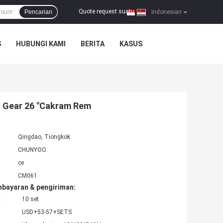
Quote request suatu
Pencarian
|
Indonesian
S
HUBUNGI KAMI
BERITA
KASUS
d Gear 26 "Cakram Rem
Qingdao, Tiongkok
CHUNYOO
ce
CM061
mbayaran & pengiriman:
:
10 set
USD+53-57+SETS