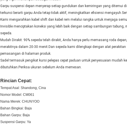
Garpu suspensi depan menyerap setiap gundukan dan kemiringan yang ditemui di
terkunci berarti garpu Anda tetap tidak aktif, meningkatkan efisiensi mengayuh.S
Kami mengarahkan kabel shift dan kabel rem melalui rangka untuk menjaga semu
Invisible menciptakan koneksi yang lebih baik dengan setiap sambungan tabun
sepeda.
Mudah Dirakit: 90% sepeda telah dirakit, Anda hanya perlu memasang roda depan,
merakitnya dalam 20-30 menit.Dan sepeda kami dilengkapi dengan alat perakitan 
pemasangan di halaman produk.
Sadel termasuk pengikat kursi pelepas cepat paduan untuk penyesuaian mudah ke k
dibutuhkan.Periksa ukuran sebelum Anda memesan.
Rincian Cepat:
Tempat Asal: Shandong, Cina
Nomor Model: CM061
Nama Merek: CHUNYOO
Bahan Bingkai: Baja
Bahan Garpu: Baja
Suspensi Garpu: Ya