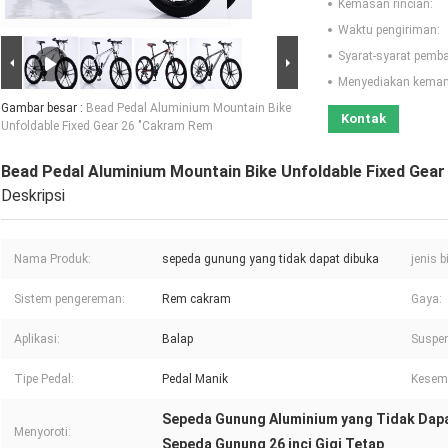
Kemasan rincian:
Waktu pengiriman:
Syarat-syarat pemb
Menyediakan kema
Gambar besar :
Bead Pedal Aluminium Mountain Bike
Kontak
Unfoldable Fixed Gear 26 "Cakram Rem
Bead Pedal Aluminium Mountain Bike Unfoldable Fixed Gea
Deskripsi
Nama Produk:
sepeda gunung yang tidak dapat dibuka
jenis b
Sistem pengereman:
Rem cakram
Gaya:
Aplikasi:
Balap
Suspen
Tipe Pedal:
Pedal Manik
Kesem
Sepeda Gunung Aluminium yang Tidak Dapat
Menyoroti:
Sepeda Gunung 26 inci Gigi Tetap