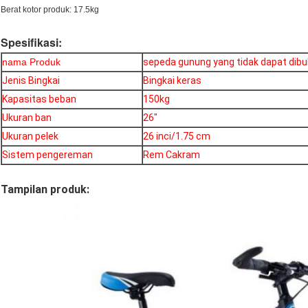
Berat kotor produk: 17.5kg
Spesifikasi:
nama Produk
sepeda gunung yang tidak dapat dib
Jenis Bingkai
Bingkai keras
Kapasitas beban
150kg
Ukuran ban
26"
Ukuran pelek
26 inci/1.75 cm
Sistem pengereman
Rem Cakram
Tampilan produk: