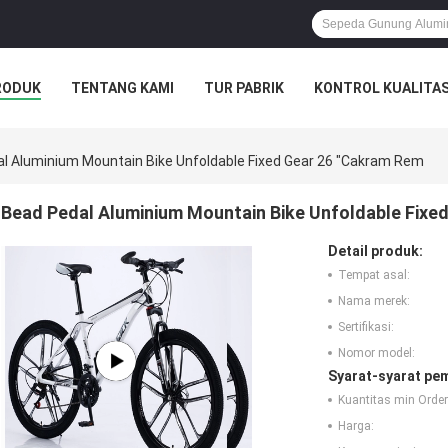
RODUK
TENTANG KAMI
TUR PABRIK
KONTROL KUALITA
l Aluminium Mountain Bike Unfoldable Fixed Gear 26 "Cakram Rem
Bead Pedal Aluminium Mountain Bike Unfoldable Fixe
Detail produk:
Tempat asal:
Nama merek:
Sertifikasi:
Nomor model:
Syarat-syarat pe
Kuantitas min Order
Harga: