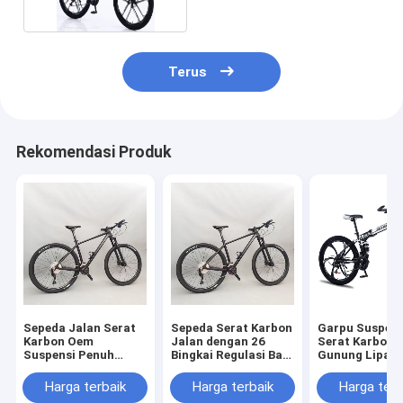
Terus
Rekomendasi Produk
Sepeda Jalan Serat
Sepeda Serat Karbon
Garpu Suspens
Karbon Oem
Jalan dengan 26
Serat Karbon 
Suspensi Penuh
Bingkai Regulasi Ban
Gunung Lipat 
dengan Rem Cakram
Ban Gemuk Suspensi
Jenis Olahrag
Bingkai
Penuh
Harga terbaik
Harga terbaik
Harga terb