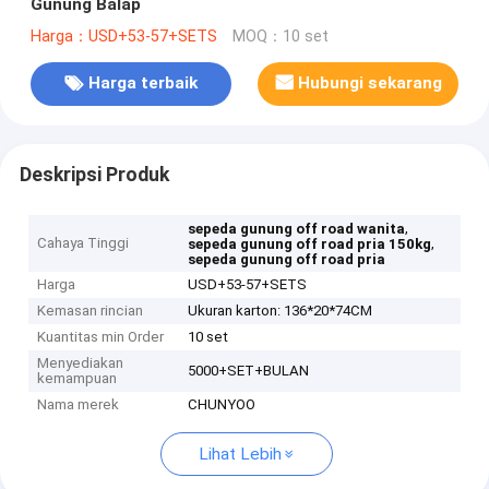
Gunung Balap
Harga：USD+53-57+SETS
MOQ：10 set
Harga terbaik
Hubungi sekarang
Deskripsi Produk
,
sepeda gunung off road wanita
Cahaya Tinggi
,
sepeda gunung off road pria 150kg
sepeda gunung off road pria
Harga
USD+53-57+SETS
Kemasan rincian
Ukuran karton: 136*20*74CM
Kuantitas min Order
10 set
Menyediakan
5000+SET+BULAN
kemampuan
Nama merek
CHUNYOO
Lihat Lebih