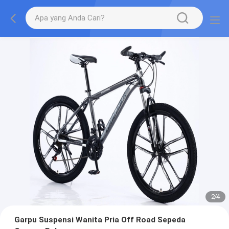
2
/
4
Garpu Suspensi Wanita Pria Off Road Sepeda