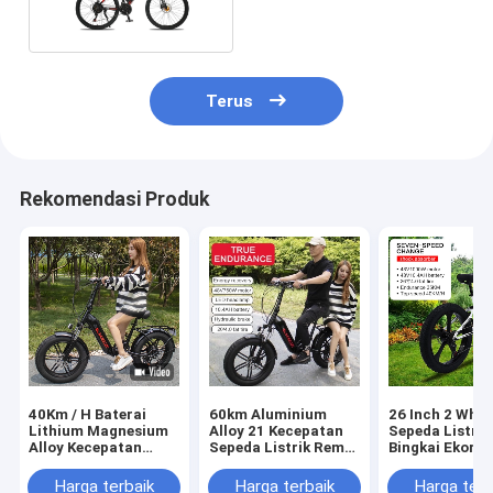
Terus
Rekomendasi Produk
40Km / H Baterai
60km Aluminium
26 Inch 2 Whee
Lithium Magnesium
Alloy 21 Kecepatan
Sepeda Listrik
Alloy Kecepatan
Sepeda Listrik Rem
Bingkai Ekor 
Variabel Baterai
Cakram Ganda
Lithium Sepeda
Harga terbaik
Harga terbaik
Harga terb