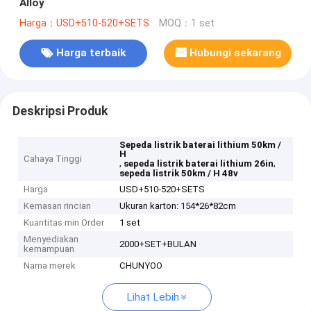
Alloy
Harga：USD+510-520+SETS
MOQ：1 set
Harga terbaik
Hubungi sekarang
Deskripsi Produk
Sepeda listrik baterai lithium 50km /
H
Cahaya Tinggi
,
,
sepeda listrik baterai lithium 26in
sepeda listrik 50km / H 48v
Harga
USD+510-520+SETS
Kemasan rincian
Ukuran karton: 154*26*82cm
Kuantitas min Order
1 set
Menyediakan
2000+SET+BULAN
kemampuan
Nama merek
CHUNYOO
Lihat Lebih