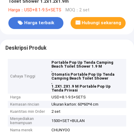
Toilet Shower 1.2x1.2x1.9m
Harga：USD+8.1-9.5+SETS
MOQ：2 set
Harga terbaik
Hubungi sekarang
Deskripsi Produk
Portable Pop Up Tenda Camping
Beach Toilet Shower 1.9 M
,
Otomatis Portable Pop Up Tenda
Cahaya Tinggi
Camping Beach Toilet Shower
,
1.2X1.2X1.9 M Portable Pop Up
Tenda Privasi
Harga
USD+8.1-9.5+SETS
Kemasan rincian
Ukuran karton: 60*60*4 cm
Kuantitas min Order
2 set
Menyediakan
1500+SET+BULAN
kemampuan
Nama merek
CHUNYOO