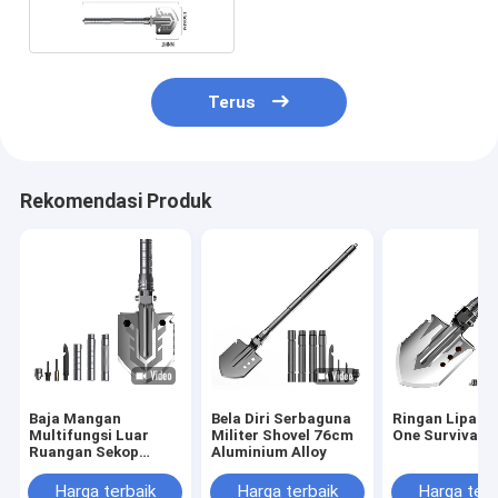
Terus
Rekomendasi Produk
Baja Mangan
Bela Diri Serbaguna
Ringan Lipat Al
Multifungsi Luar
Militer Shovel 76cm
One Survival S
Ruangan Sekop
Aluminium Alloy
Ringan Lipat
Harga terbaik
Harga terbaik
Harga terb