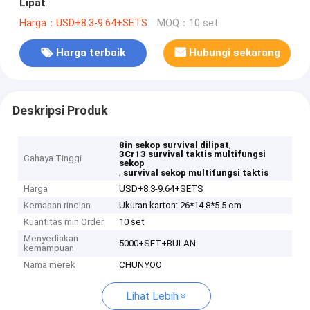
Lipat
Harga：USD+8.3-9.64+SETS
MOQ：10 set
Harga terbaik
Hubungi sekarang
Deskripsi Produk
,
8in sekop survival dilipat
3Cr13 survival taktis multifungsi
Cahaya Tinggi
sekop
,
survival sekop multifungsi taktis
Harga
USD+8.3-9.64+SETS
Kemasan rincian
Ukuran karton: 26*14.8*5.5 cm
Kuantitas min Order
10 set
Menyediakan
5000+SET+BULAN
kemampuan
Nama merek
CHUNYOO
Lihat Lebih