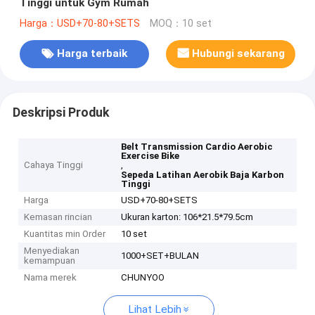
Tinggi untuk Gym Rumah
Harga：USD+70-80+SETS
MOQ：10 set
Harga terbaik
Hubungi sekarang
Deskripsi Produk
Belt Transmission Cardio Aerobic
Exercise Bike
Cahaya Tinggi
,
Sepeda Latihan Aerobik Baja Karbon
Tinggi
Harga
USD+70-80+SETS
Kemasan rincian
Ukuran karton: 106*21.5*79.5cm
Kuantitas min Order
10 set
Menyediakan
1000+SET+BULAN
kemampuan
Nama merek
CHUNYOO
Lihat Lebih