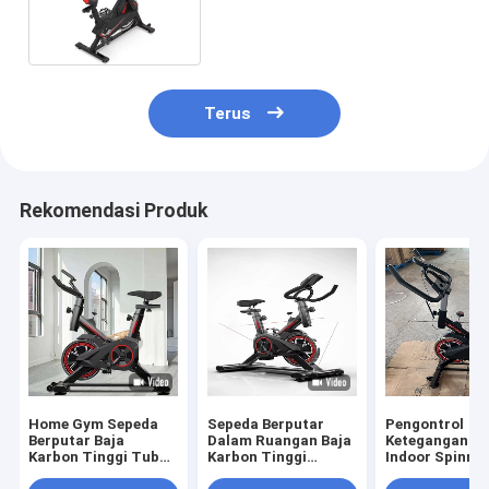
Tinggi untuk Gym Rumah
Terus
Rekomendasi Produk
Home Gym Sepeda
Sepeda Berputar
Pengontrol
Berputar Baja
Dalam Ruangan Baja
Ketegangan St
Karbon Tinggi Tubuh
Karbon Tinggi
Indoor Spinnin
Bersepeda
Magnetik Untuk
Cardio Aerobi