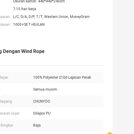
Ukuran karton: 440*440*240cm
7-15 hari kerja
ayaran:
L/C, D/A, D/P, T/T, Western Union, MoneyGram
mpuan:
1000+SET+BULAN
ng Dengan Wind Rope
layar:
100% Polyester 210d Lapisan Perak
:
Semua musim
dagang:
CHUNYOO
esaian layar:
Dilapisi PU
Bingkai:
Baja