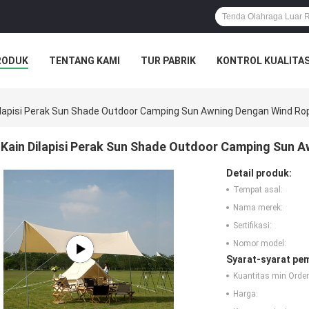
RODUK
TENTANG KAMI
TUR PABRIK
KONTROL KUALITA
ilapisi Perak Sun Shade Outdoor Camping Sun Awning Dengan Wind Ro
Kain Dilapisi Perak Sun Shade Outdoor Camping Sun 
Detail produk:
Tempat asal:
Nama merek:
Sertifikasi:
Nomor model:
Syarat-syarat pe
Kuantitas min Order
Harga: