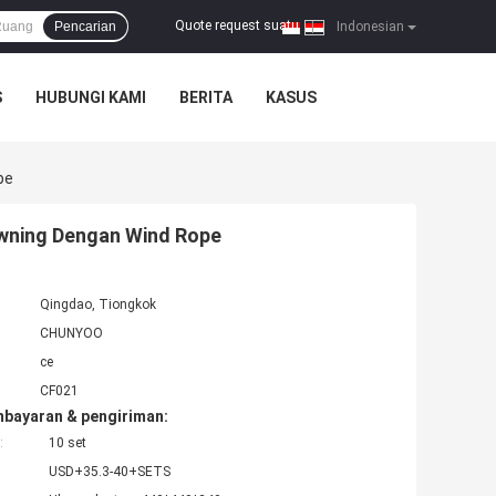
Quote request suatu
Pencarian
|
Indonesian
S
HUBUNGI KAMI
BERITA
KASUS
pe
Awning Dengan Wind Rope
Qingdao, Tiongkok
CHUNYOO
ce
CF021
mbayaran & pengiriman:
:
10 set
USD+35.3-40+SETS