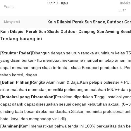
Putih + Hijau
Indeks
Warna:
Luar:
Kain Dilapisi Perak Sun Shade
Outdoor Ca
Menyoroti:
,
Kain Dilapisi Perak Sun Shade Outdoor Camping Sun Awning Beac
Tentang barang ini
[Struktur Padat]
Dibangun dengan seluruh rangka aluminium kelas T5 y
yang disemburkan- Itu membuat mekanisme manual ini tetap aman, mu
dapat menahan angin skala tertentu - skala Beauport penduduk 4. Penge
tahan korosi, ringan.
[Bahan Pilihan]
Rangka Aluminium & Baja.Kain pelapis poliester + PU 2
sinar matahari memudar, memiliki perlindungan matahari 50UV+ dan jug
[Instalasi yang Disarankan]
Perakitan diperlukan.Tinggi Instalasi ya
dapat ditarik dapat disesuaikan sesuai dengan kebutuhan aktual. (0--3
dinding bata besar direkomendasikan.Silakan meminta profesional untuk
bata, kayu dan menghadap vinil dll).
[Jaminan]
Kami memastikan bahwa tenda ini 100% berkualitas dan b