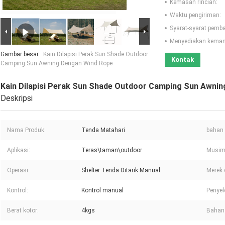
Kemasan rincian:
Waktu pengiriman:
Syarat-syarat pemb
Menyediakan kema
Gambar besar :
Kain Dilapisi Perak Sun Shade Outdoor
Kontak
Camping Sun Awning Dengan Wind Rope
Kain Dilapisi Perak Sun Shade Outdoor Camping Sun Awni
Deskripsi
Nama Produk:
Tenda Matahari
bahan 
Aplikasi:
Teras\taman\outdoor
Musim
Operasi:
Shelter Tenda Ditarik Manual
Merek 
Kontrol:
Kontrol manual
Penyel
Berat kotor:
4kgs
Bahan 