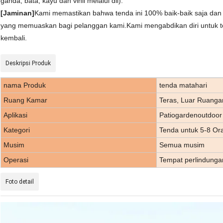
ganda, bata, kayu dan vinil melalui dll).
[Jaminan]
Kami memastikan bahwa tenda ini 100% baik-baik saja d
yang memuaskan bagi pelanggan kami.Kami mengabdikan diri untuk te
kembali.
Deskripsi Produk
nama Produk
tenda matahari
Ruang Kamar
Teras, Luar Ruanga
Aplikasi
Patiogardenoutdoor
Kategori
Tenda untuk 5-8 Or
Musim
Semua musim
Operasi
Tempat perlindunga
Foto detail