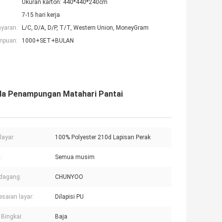
Ukuran karton: 440*440*240cm
7-15 hari kerja
ayaran:
L/C, D/A, D/P, T/T, Western Union, MoneyGram
mpuan:
1000+SET+BULAN
da Penampungan Matahari Pantai
layar:
100% Polyester 210d Lapisan Perak
:
Semua musim
dagang:
CHUNYOO
esaian layar:
Dilapisi PU
Bingkai:
Baja