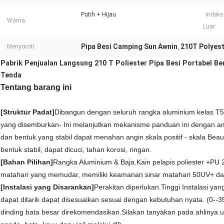
Putih + Hijau
Indeks
Warna:
Luar:
Pipa Besi Camping Sun Awnin
210T Polyes
Menyoroti:
,
Pabrik Penjualan Langsung 210 T Poliester Pipa Besi Portabel B
Tenda
Tentang barang ini
[Struktur Padat]
Dibangun dengan seluruh rangka aluminium kelas T5 
yang disemburkan- Ini melanjutkan mekanisme panduan ini dengan ama
dan bentuk yang stabil dapat menahan angin skala positif - skala Bea
bentuk stabil, dapat dicuci, tahan korosi, ringan.
[Bahan Pilihan]
Rangka Aluminium & Baja.Kain pelapis poliester +PU 28
matahari yang memudar, memiliki keamanan sinar matahari 50UV+ dan 
[Instalasi yang Disarankan]
Perakitan diperlukan.Tinggi Instalasi ya
dapat ditarik dapat disesuaikan sesuai dengan kebutuhan nyata. (0--35 
dinding bata besar direkomendasikan.Silakan tanyakan pada ahlinya untu