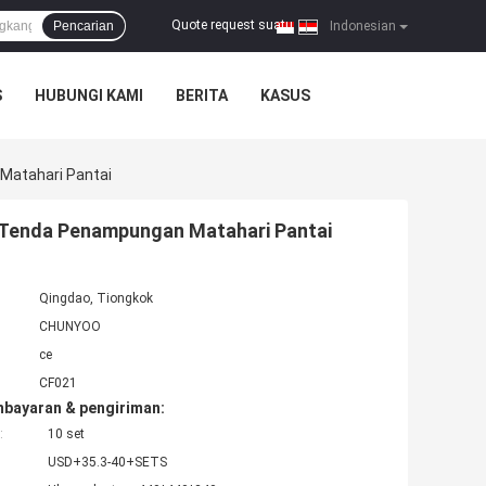
Quote request suatu
Pencarian
|
Indonesian
S
HUBUNGI KAMI
BERITA
KASUS
Matahari Pantai
i Tenda Penampungan Matahari Pantai
Qingdao, Tiongkok
CHUNYOO
ce
CF021
mbayaran & pengiriman:
:
10 set
USD+35.3-40+SETS