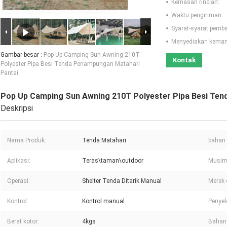
Kemasan rincian:
Waktu pengiriman:
Syarat-syarat pemb
Menyediakan kema
Gambar besar :
Pop Up Camping Sun Awning 210T
Kontak
Polyester Pipa Besi Tenda Penampungan Matahari
Pantai
Pop Up Camping Sun Awning 210T Polyester Pipa Besi Ten
Deskripsi
Nama Produk:
Tenda Matahari
bahan 
Aplikasi:
Teras\taman\outdoor
Musim
Operasi:
Shelter Tenda Ditarik Manual
Merek 
Kontrol:
Kontrol manual
Penyel
Berat kotor:
4kgs
Bahan 