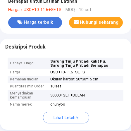
Bernapas untuk Latihan Latihan
Harga：USD+10-11.6+SETS
MOQ：10 set
Harga terbaik
Hubungi sekarang
Deskripsi Produk
,
Sarung Tinju Pribadi Kulit Pu
Cahaya Tinggi
Sarung Tinju Pribadi Bernapas
Harga
USD+10-11.6+SETS
Kemasan rincian
Ukuran karton: 20*30*15 cm
Kuantitas min Order
10 set
Menyediakan
30000+SET+BULAN
kemampuan
Nama merek
chunyoo
Lihat Lebih