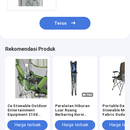
Terus
Rekomendasi Produk
Ce Stowable Outdoor
Peralatan Hiburan
Portable Dan
Entertainment
Luar Ruang
Stowable Meta
Equipment 210d
Berbaring Kursi
Fabric Duduk 
Portable Folding
Taman Lipat
Berbaring Kurs
Leisure Lazy Chair
Poliester 100%.
Pesta Anak-an
Harga terbaik
Harga terbaik
Harga terb
Kursi Berkema