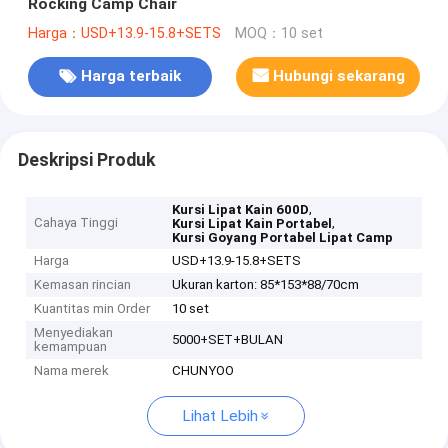
Rocking Camp Chair
Harga：USD+13.9-15.8+SETS
MOQ：10 set
Harga terbaik
Hubungi sekarang
Deskripsi Produk
,
Kursi Lipat Kain 600D
Cahaya Tinggi
,
Kursi Lipat Kain Portabel
Kursi Goyang Portabel Lipat Camp
Harga
USD+13.9-15.8+SETS
Kemasan rincian
Ukuran karton: 85*153*88/70cm
Kuantitas min Order
10 set
Menyediakan
5000+SET+BULAN
kemampuan
Nama merek
CHUNYOO
Lihat Lebih