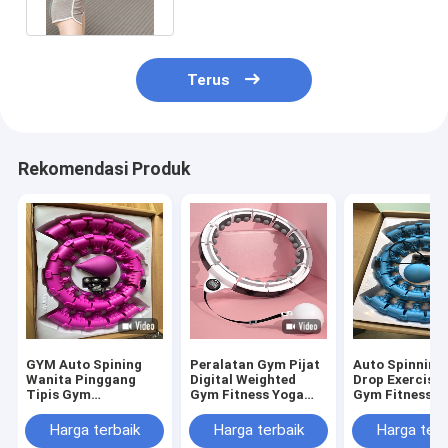
Terus
Rekomendasi Produk
GYM Auto Spining
Peralatan Gym Pijat
Auto Spinning
Wanita Pinggang
Digital Weighted
Drop Exercise 
Tipis Gym
Gym Fitness Yoga
Gym Fitness S
Kebugaran Hula
Hula-Hoop
Hula Hoop
Fitness Hoops
Harga terbaik
Harga terbaik
Harga terb