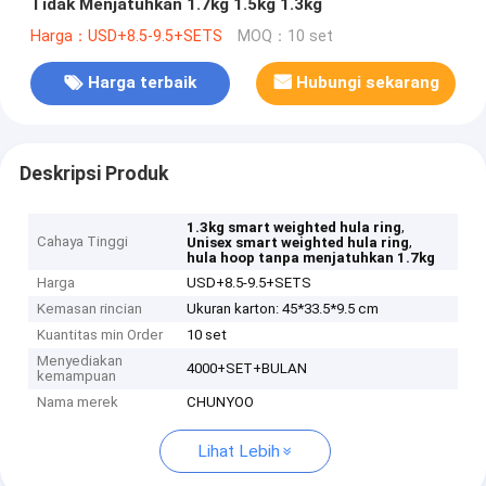
Tidak Menjatuhkan 1.7kg 1.5kg 1.3kg
Harga：USD+8.5-9.5+SETS
MOQ：10 set
Harga terbaik
Hubungi sekarang
Deskripsi Produk
,
1.3kg smart weighted hula ring
Cahaya Tinggi
,
Unisex smart weighted hula ring
hula hoop tanpa menjatuhkan 1.7kg
Harga
USD+8.5-9.5+SETS
Kemasan rincian
Ukuran karton: 45*33.5*9.5 cm
Kuantitas min Order
10 set
Menyediakan
4000+SET+BULAN
kemampuan
Nama merek
CHUNYOO
Lihat Lebih