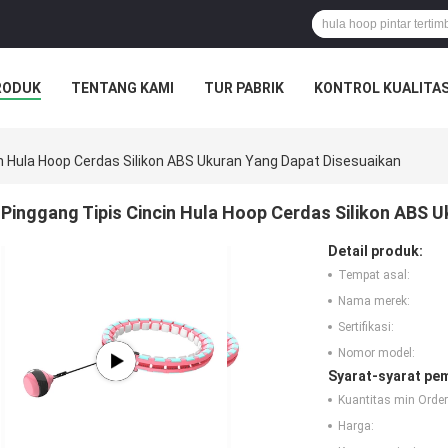
RODUK
TENTANG KAMI
TUR PABRIK
KONTROL KUALITA
in Hula Hoop Cerdas Silikon ABS Ukuran Yang Dapat Disesuaikan
Pinggang Tipis Cincin Hula Hoop Cerdas Silikon ABS 
Detail produk:
Tempat asal:
Nama merek:
Sertifikasi:
Nomor model:
Syarat-syarat pe
Kuantitas min Order
Harga: