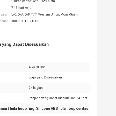
Ukuran karton: 45*33.5*9.5 cm
7-15 hari kerja
ayaran:
L/C, D/A, D/P, T/T, Western Union, MoneyGram
mpuan:
4000+SET+BULAN
n yang Dapat Disesuaikan
:
ABS, silikon
Logo yang Disesuaikan
24 bagian
:
Panjang yang Dapat Disesuaikan 24 Knot
smart hula hoop ring
Silicone ABS hula hoop cerdas
,