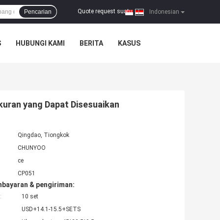
Quote request suatu
Pencarian
|
Indonesian
S
HUBUNGI KAMI
BERITA
KASUS
Ukuran yang Dapat Disesuaikan
Qingdao, Tiongkok
CHUNYOO
ce
CP051
mbayaran & pengiriman:
:
10 set
USD+14.1-15.5+SETS