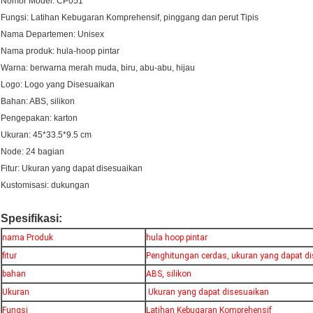
Nomor Model: CP051
Fungsi: Latihan Kebugaran Komprehensif, pinggang dan perut Tipis
Nama Departemen: Unisex
Nama produk: hula-hoop pintar
Warna: berwarna merah muda, biru, abu-abu, hijau
Logo: Logo yang Disesuaikan
Bahan: ABS, silikon
Pengepakan: karton
Ukuran: 45*33.5*9.5 cm
Node: 24 bagian
Fitur: Ukuran yang dapat disesuaikan
Kustomisasi: dukungan
Spesifikasi:
nama Produk
hula hoop pintar
fitur
Penghitungan cerdas, ukuran yang dapat d
bahan
ABS, silikon
Ukuran
Ukuran yang dapat disesuaikan
Fungsi
Latihan Kebugaran Komprehensif