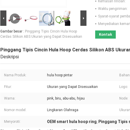
Kemasan rincian:
Waktu pengiriman:
Syarat-syarat pemb
Menyediakan kema
Gambar besar :
Pinggang Tipis Cincin Hula Hoop
Kontak
Cerdas Silikon ABS Ukuran yang Dapat Disesuaikan
Pinggang Tipis Cincin Hula Hoop Cerdas Silikon ABS Ukura
Deskripsi
Nama Produk:
hula hoop pintar
Bahan
Fitur:
Ukuran yang Dapat Disesuaikan
Logo:
Warna:
pink, biru, abu-abu, hijau
Node:
Nomor model:
Lingkaran Olahraga
Ukuran
OEM smart hula hoop ring
Pinggang Tipis 
Menyoroti:
,