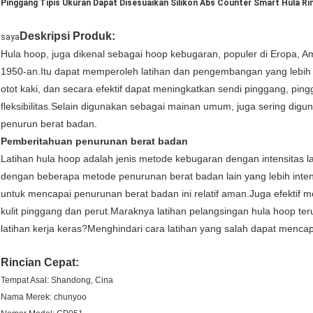
Pinggang Tipis Ukuran Dapat Disesuaikan Silikon Abs Counter Smart Hula R
Deskripsi Produk:
saya
Hula hoop, juga dikenal sebagai hoop kebugaran, populer di Eropa, Am
1950-an.Itu dapat memperoleh latihan dan pengembangan yang lebih ba
otot kaki, dan secara efektif dapat meningkatkan sendi pinggang, pinggu
fleksibilitas.Selain digunakan sebagai mainan umum, juga sering digu
penurun berat badan.
Pemberitahuan penurunan berat badan
Latihan hula hoop adalah jenis metode kebugaran dengan intensitas la
dengan beberapa metode penurunan berat badan lain yang lebih inten
untuk mencapai penurunan berat badan ini relatif aman.Juga efekti
kulit pinggang dan perut.Maraknya latihan pelangsingan hula hoop teru
latihan kerja keras?Menghindari cara latihan yang salah dapat mencapai
Rincian Cepat:
Tempat Asal: Shandong, Cina
Nama Merek: chunyoo