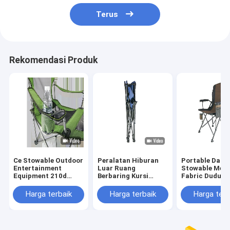
Terus
Rekomendasi Produk
Ce Stowable Outdoor
Peralatan Hiburan
Portable Dan
Entertainment
Luar Ruang
Stowable Meta
Equipment 210d
Berbaring Kursi
Fabric Duduk 
Portable Folding
Taman Lipat
Berbaring Kurs
Leisure Lazy Chair
Poliester 100%.
Pesta Anak-an
Harga terbaik
Harga terbaik
Harga terb
Kursi Berkema