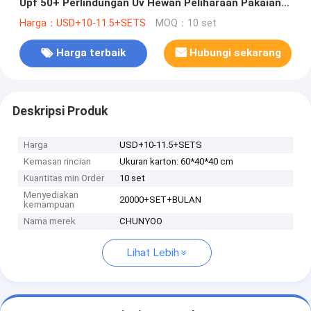
Upf 50+ Perlindungan Uv Hewan Peliharaan Pakaian
Tabir Surya Memancing
Harga：USD+10-11.5+SETS
MOQ：10 set
Harga terbaik
Hubungi sekarang
Deskripsi Produk
Harga
USD+10-11.5+SETS
Kemasan rincian
Ukuran karton: 60*40*40 cm
Kuantitas min Order
10 set
Menyediakan
20000+SET+BULAN
kemampuan
Nama merek
CHUNYOO
Lihat Lebih